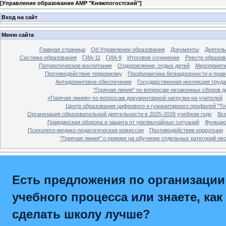
[
Управление образования АМР "Княжпогостский"
]
Вход на сайт
Меню сайта
Главная страница
Об Управлении образования
Документы
Деятель
Система образования
ГИА-11
ГИА-9
Итоговое сочинение
Реестр образов
Патриотическое воспитание
Оздоровление, отдых детей
Мероприят
Противодействие терроризму
Профилактика безнадзорности и пра
Антидопинговое обеспечение
Государственная инспекция труд
"Горячая линия" по вопросам незаконных сборов 
«Горячая линия» по вопросам документарной нагрузки на учителей
Центр образования цифрового и гуманитарного профилей "То
Организация образовательной деятельности в 2025-2026 учебном году
Вс
Гражданская оборона и защита от чрезвычайных ситуаций
Функцио
Психолого-медико-педагогическая комиссия
Противодействие коррупции
"Горячая линия" о приеме на обучение отдельных категорий н
Есть предложения по организации
учебного процесса или знаете, как
сделать школу лучше?